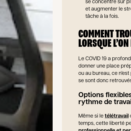
se concentre sur plu
et augmenter le st
tâche à la fois.
COMMENT TROU
LORSQUE L’ON 
Le COVID 19 a profond
donner une place prépo
ou au bureau, ce n’es
se sont donc retrouvé
Options flexibles
rythme de travai
Même si le
télétravail
o
temps, cette liberté p
professionnelle et pe