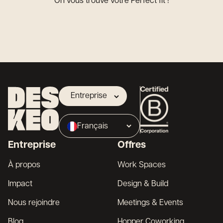
On vous trouve votre Perfect fit !
Entreprise
Propriétaire
Français
Broker
Entreprise
Offres
English
À propos
Work Spaces
Impact
Design & Build
Nous rejoindre
Meetings & Events
Blog
Hopper Coworking