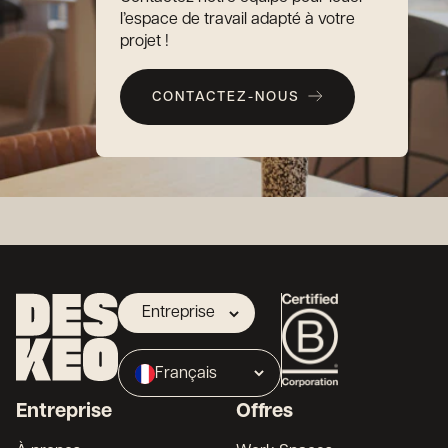
l’espace de travail adapté à votre
projet !
CONTACTEZ-NOUS
Entreprise
Propriétaire
Français
Broker
Entreprise
Offres
English