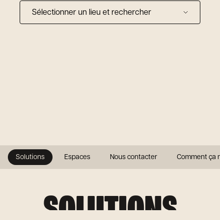
Sélectionner un lieu et rechercher
Solutions
Espaces
Nous contacter
Comment ça 
SOLUTIONS