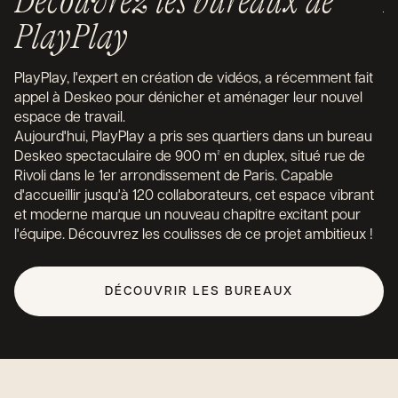
Découvrez les bureaux de
E
PlayPlay
De
ch
PlayPlay, l'expert en création de vidéos, a récemment fait
Au
appel à Deskeo pour dénicher et aménager leur nouvel
ac
espace de travail.
co
Aujourd'hui, PlayPlay a pris ses quartiers dans un bureau
ar
Deskeo spectaculaire de 900 m² en duplex, situé rue de
Ce
Rivoli dans le 1er arrondissement de Paris. Capable
da
d'accueillir jusqu'à 120 collaborateurs, cet espace vibrant
et
et moderne marque un nouveau chapitre excitant pour
cl
l'équipe. Découvrez les coulisses de ce projet ambitieux !
DÉCOUVRIR LES BUREAUX