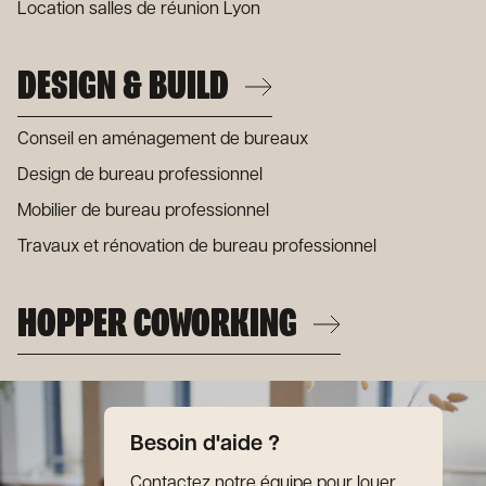
Location salles de réunion Lyon
animés par Deskeo au quotidien. Nous les créons
ensemble avec notre équipe avec notre équipe de
professionnels qui vous accompagne en 360° dans dans
DESIGN & BUILD
l’aménagement de votre espaces de travail. Conseil,
travaux, design, mobilier... On trouve votre Perfect fit ! Une
Conseil en aménagement de bureaux
fois installés, profitez de vos lieux. On s'occupe de la
maintenance, la gestion opérationnelle et du service client
Design de bureau professionnel
au quotidien. Idéal pour les grandes entreprises qui
Mobilier de bureau professionnel
cherchent un espace à leur image.
Travaux et rénovation de bureau professionnel
HOPPER COWORKING
Besoin d'aide ?
Contactez notre équipe pour louer