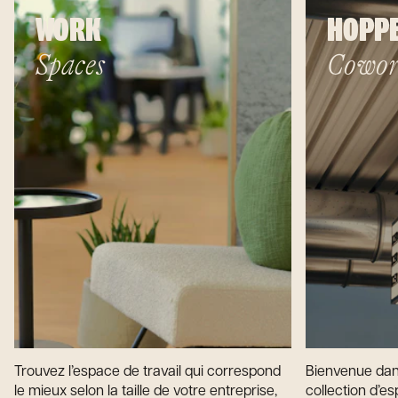
WORK
HOPP
Spaces
Cowor
Trouvez l’espace de travail qui correspond
Bienvenue dan
le mieux selon la taille de votre entreprise,
collection d’es