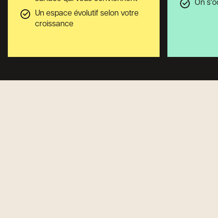
On s'o
Un espace évolutif selon votre
croissance