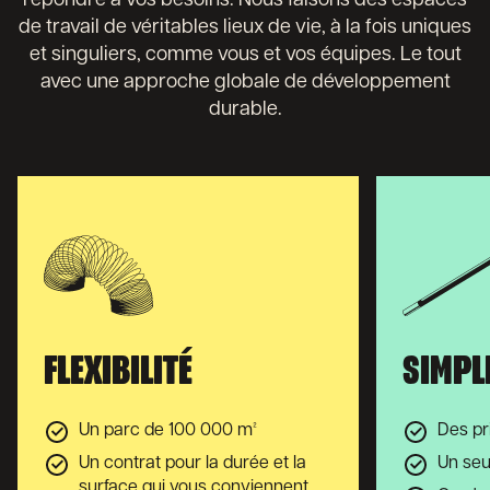
répondre à vos besoins. Nous faisons des espaces
de travail de véritables lieux de vie, à la fois uniques
et singuliers, comme vous et vos équipes. Le tout
avec une approche globale de développement
durable.
FLEXIBILITÉ
SIMPL
Un parc de 100 000 m²
Des pr
Un contrat pour la durée et la
Un seu
surface qui vous conviennent