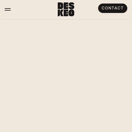
CONTACT
FAITES L'EXPÉRIENCE
de votre
SINGULARITÉ
Louez des lieux de vie qui incarnent la culture et
l'ambition de votre entreprise.