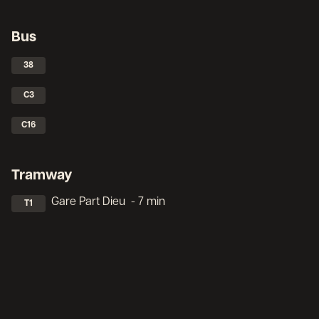
Bus
38
C3
C16
Tramway
Gare Part Dieu
- 7 min
T1