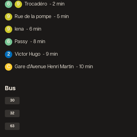
6
9
Trocadéro
- 2 min
9
Rue de la pompe
- 5 min
9
Iena
- 6 min
6
Passy
- 8 min
2
Victor Hugo
- 9 min
C
Gare d'Avenue Henri Martin
- 10 min
Bus
30
32
63