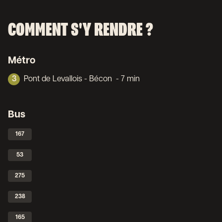
COMMENT S'Y RENDRE ?
Métro
3
Pont de Levallois - Bécon
- 7 min
Bus
167
53
275
238
165