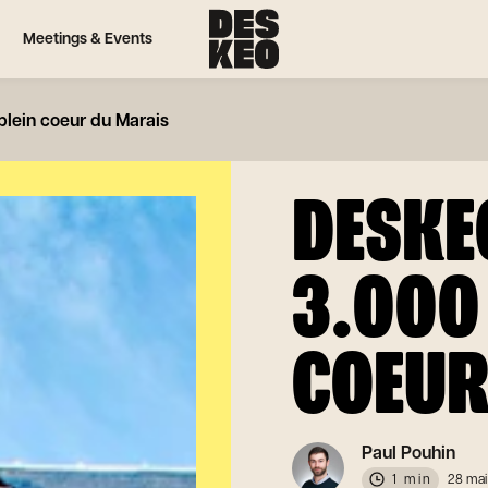
Meetings & Events
plein coeur du Marais
DESKE
3.000 
COEUR
Paul Pouhin
1 min
28 mai