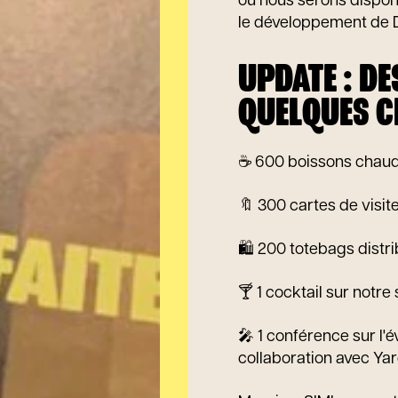
où nous serons disponi
le développement de 
UPDATE : DE
QUELQUES C
☕ 600 boissons chau
🔖​ 300 cartes de visi
🛍️ 200 totebags distr
🍸​ 1 cocktail sur notr
🎤 1 conférence sur l'
collaboration avec Yar