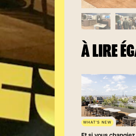
À LIRE É
WHAT'S NEW
Et si vous changie