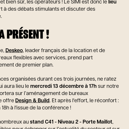
et bien sûr, les opérateurs ! Le SIMI est donc le
lieu
 à des débats stimulants et discuter des
.
A PRÉSENT !
ée,
Deskeo
, leader français de la location et de
aux flexibles avec services, prend part
nement de premier plan.
ces organisées durant ces trois journées, ne ratez
i aura lieu le
mercredi 13 décembre à 17h
sur notre
portera sur l’aménagement de bureaux
e offre
Design & Build
. Et après l'effort, le réconfort :
 18h à l'issue de la conférence !
 nombreux au
stand C41 - Niveau 2 - Porte Maillot
,