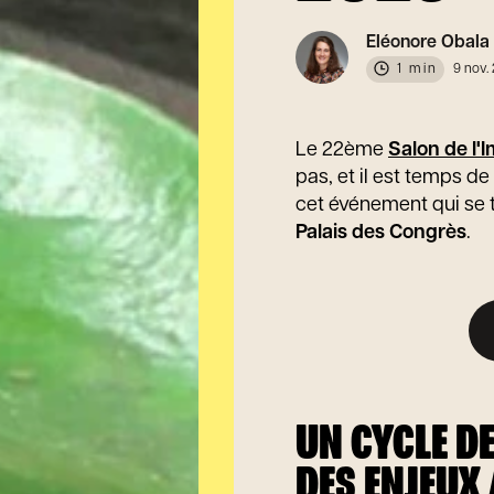
Eléonore Obala
1 min
9 nov.
Le 22ème
Salon de l'
pas, et il est temps 
cet événement qui se 
Palais des Congrès
.
UN CYCLE D
DES ENJEUX