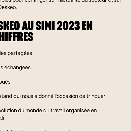
bles pour échanger sur l’actualité du secteur et sur
Deskeo.
SKEO AU SIMI 2023 EN
HIFFRES
des partagées
tes échangées
ibués
e stand qui nous a donné l'occasion de trinquer
évolution du monde du travail organisée en
di