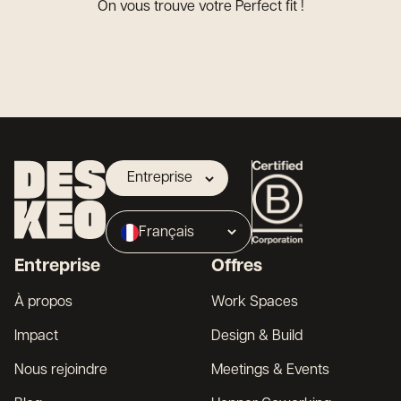
On vous trouve votre Perfect fit !
Entreprise
Propriétaire
Français
Broker
Entreprise
Offres
English
À propos
Work Spaces
Impact
Design & Build
Nous rejoindre
Meetings & Events