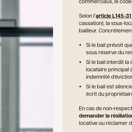
commerciaux, le code ci
Selon l’
article L145-
cassation), la sous-loc
bailleur. Concrètement
Si le bail prévoit q
sous réserve du res
Si le bail interdit 
locataire principal 
indemnité d’évictio
Si le bail est sile
écrit du propriétair
En cas de non-respect, 
demander la résiliati
locative ou réclamer d