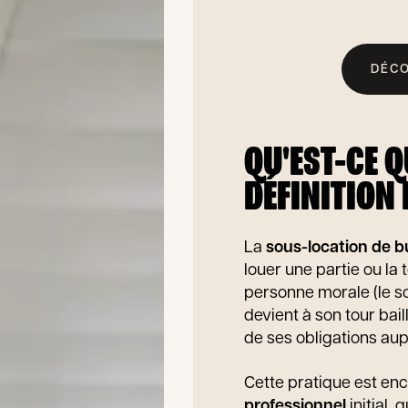
DÉCO
QU'EST-CE 
DÉFINITION
La
sous-location de 
louer une partie ou la 
personne morale (le sou
devient à son tour bail
de ses obligations au
Cette pratique est en
professionnel
initial, 