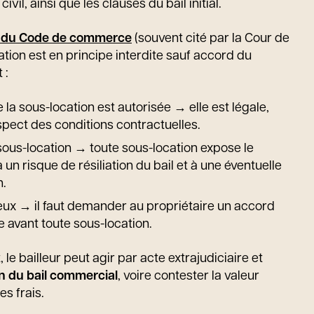
vil, ainsi que les clauses du bail initial.
31 du Code de commerce
(souvent cité par la Cour de
ation est en principe interdite sauf accord du
 :
ue la sous-location est autorisée → elle est légale,
pect des conditions contractuelles.
la sous-location → toute sous-location expose le
à un risque de résiliation du bail et à une éventuelle
n.
ncieux → il faut demander au propriétaire un accord
e avant toute sous-location.
le bailleur peut agir par acte extrajudiciaire et
on du bail commercial
, voire contester la valeur
es frais.