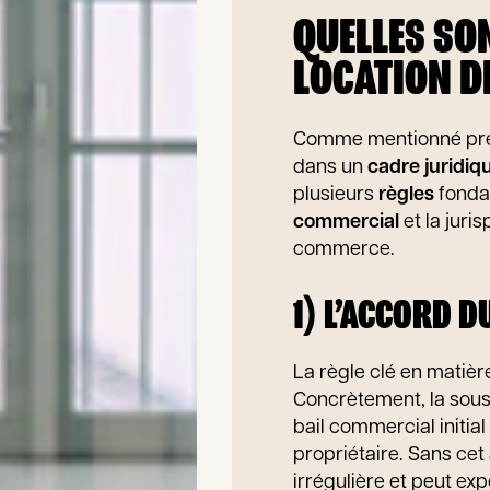
QUELLES SON
LOCATION D
Comme mentionné pr
dans un
cadre juridiq
plusieurs
règles
fondam
commercial
et la juri
commerce.
1) L’ACCORD D
La règle clé en matière
Concrètement, la sous-
bail commercial initial 
propriétaire. Sans ce
irrégulière et peut exp