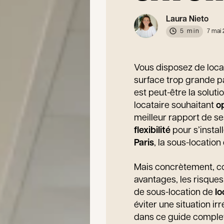
Laura Nieto
5 min
7 mai
Vous disposez de locau
surface trop grande p
est peut-être la solut
locataire souhaitant
o
meilleur rapport de s
flexibilité
pour s’insta
Paris
, la sous-locatio
Mais concrètement, co
avantages, les risques
de sous-location de
lo
éviter une situation irr
dans ce guide comple