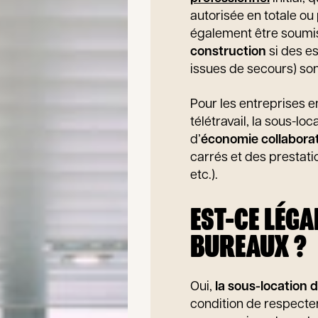
autorisée en totale ou 
également être soumi
construction
si des e
issues de secours) so
Pour les entreprises e
télétravail, la sous-lo
d’
économie collabora
carrés et des prestati
etc.).
EST-CE LÉGA
BUREAUX ?
Oui,
la sous-location 
condition de respecter