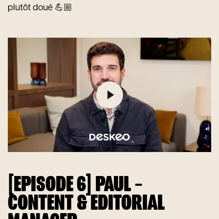
plutôt doué 💪🏼
[EPISODE 6] PAUL –
CONTENT & EDITORIAL