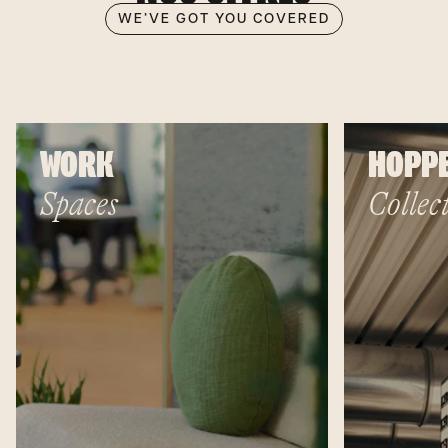
WE’VE GOT YOU COVERED
WORK
HOPP
Spaces
Collec