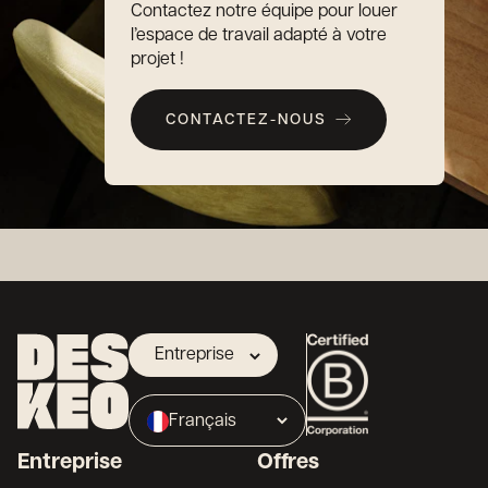
Contactez notre équipe pour louer
l’espace de travail adapté à votre
projet !
CONTACTEZ-NOUS
Entreprise
Propriétaire
Français
Broker
Entreprise
Offres
English