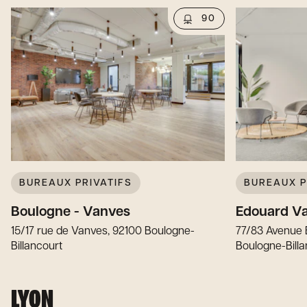
90
BUREAUX PRIVATIFS
BUREAUX P
Boulogne - Vanves
Edouard Va
15/17 rue de Vanves, 92100 Boulogne-
77/83 Avenue É
Billancourt
Boulogne-Billa
LYON